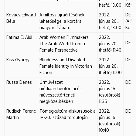
hétfő, 13.00
Könyv
Kovács Edward
A mítosz újraértésének
2022.
DE Fő
Béla
lehetőségei a kortárs
június 20.,
(A MI
magyar lírában
hétfő, 13.00
Könyv
Fatima El Aidi
Arab Women Filmmakers:
2022.
DE Fő
The Arab World from a
június 20.
Female Perspective
(hétfő) 11:40
Kiss György
Blindness and Disabled
2022.
DE Fő
Female Identity in Victorian
június 20.
Fiction
(hétfő) 11:00
Ruzsa Dénes
Űrművészet
2022.
DE Fő
médiaarcheológiai és
június 16.
művészettörténeti
(csütörtök)
megközelítésben
11:35
Rudisch Ferenc
Tömegkultúra-diskurzusok a
2022.
DE Fő
Martin
19-20. század fordulóján
június 16.
(csütörtök)
10:40