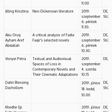
11.00
Jilling Krisztina
Neo-Dickensian literature
2019.
DE, F
szeptember
Stúdió
6. péntek
11.30.
Abu Oruq
A critical analysis of Fadia
2019.
DE, F
Ayham Aref
Faqir's selected novels
szeptember
Stúdió
Abdallah
6. péntek
10.30.
Visnyei Petra
Textual and Audiovisual
2019.
DE, F
Spaces of Loss in
szeptember
Contemporary Novels and
4. szerda
Their Cinematic Adaptations
10.15
Datiri Blessing
DE, F
2019. június
Dachollom
Stúdió
18. kedd,
10.00
Khedhir Ep
2019. június
DE, F