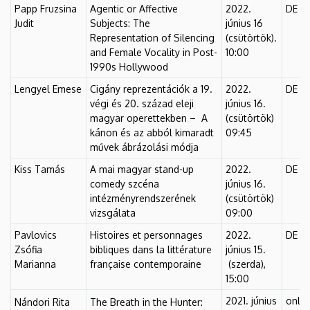
Papp Fruzsina
Agentic or Affective
2022.
DE Fő
Judit
Subjects: The
június 16
Representation of Silencing
(csütörtök).
and Female Vocality in Post-
10:00
1990s Hollywood
Lengyel Emese
Cigány reprezentációk a 19.
2022.
DE Fő
végi és 20. század eleji
június 16.
magyar operettekben – A
(csütörtök)
kánon és az abból kimaradt
09:45
művek ábrázolási módja
Kiss Tamás
A mai magyar stand-up
2022.
DE Fő
comedy szcéna
június 16.
intézményrendszerének
(csütörtök)
vizsgálata
09:00
Pavlovics
Histoires et personnages
2022.
DE Fő
Zsófia
bibliques dans la littérature
június 15.
Marianna
française contemporaine
(szerda),
15:00
2021. június
onlin
Nándori Rita
The Breath in the Hunter: