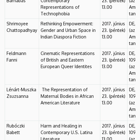
Barnabás
Contemporary
23. (péntek)
(az A
Representations of
13.00
Ameri
Technophobia
tante
Shrimoyee
Rethinking Empowerment:
2017. június
DE, F
Chattopadhyay
Gender and Urban Space in
23. (péntek)
(az A
Indian Diaspora Fiction
13.00
Ameri
tante
Feldmann
Cinematic Representations
2017. június
DE, F
Fanni
of British and Eastern
23. (péntek)
109.
European Queer Identites
13.00
(az A
Ameri
tante
Lénárt-Muszka
The Representation of
2017. június
DE, F
Zsuzsanna
Maternal Bodies in African
23. (péntek)
109.
American Literature
13.00
(az A
Ameri
tante
Rubóczki
Harm and Healing in
2017. június
DE, F
Babett
Contemporary U.S. Latina
23. (péntek)
109.
Literature
13.00
(az A