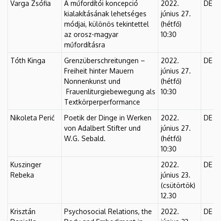
Varga Zsófia
A műfordítói koncepció
2022.
DE Fő
kialakításának lehetséges
június 27.
módjai, különös tekintettel
(hétfő)
az orosz-magyar
10:30
műfordításra
Tóth Kinga
Grenzüberschreitungen –
2022.
DE Fő
Freiheit hinter Mauern
június 27.
Nonnenkunst und
(hétfő)
Frauenliturgiebewegung als
10:30
Textkörperperformance
Nikoleta Perić
Poetik der Dinge in Werken
2022.
DE Fő
von Adalbert Stifter und
június 27.
W.G. Sebald.
(hétfő)
10:30
Kuszinger
2022.
DE Fő
Rebeka
június 23.
(csütörtök)
12.30
Krisztán
Psychosocial Relations, the
2022.
DE Fő