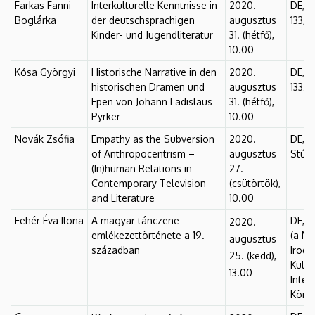
Farkas Fanni
Interkulturelle Kenntnisse in
2020.
DE, F
Boglárka
der deutschsprachigen
augusztus
133/2
Kinder- und Jugendliteratur
31. (hétfő),
10.00
Kósa Györgyi
Historische Narrative in den
2020.
DE, F
historischen Dramen und
augusztus
133/2
Epen von Johann Ladislaus
31. (hétfő),
Pyrker
10.00
Novák Zsófia
Empathy as the Subversion
2020.
DE, F
of Anthropocentrism –
augusztus
Stúdió
(In)human Relations in
27.
Contemporary Television
(csütörtök),
and Literature
10.00
Fehér Éva Ilona
A magyar tánczene
DE, F
2020.
emlékezettörténete a 19.
(a M
augusztus
században
Iroda
25. (kedd),
Kult
13.00
Intéz
Könyv