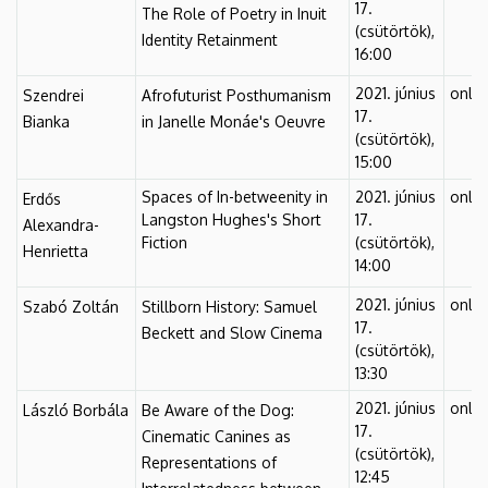
17.
The Role of Poetry in Inuit
(csütörtök),
Identity Retainment
16:00
2021. június
onlin
Szendrei
Afrofuturist Posthumanism
17.
Bianka
in Janelle Monáe's Oeuvre
(csütörtök),
15:00
Spaces of In-betweenity in
2021. június
onlin
Erdős
Langston Hughes's Short
17.
Alexandra-
Fiction
(csütörtök),
Henrietta
14:00
2021. június
onlin
Szabó Zoltán
Stillborn History: Samuel
17.
Beckett and Slow Cinema
(csütörtök),
13:30
2021. június
onlin
László Borbála
Be Aware of the Dog:
17.
Cinematic Canines as
(csütörtök),
Representations of
12:45