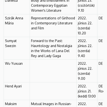
Daniella
Body and Embodiment in
június 23.
Contemporary Egyptian
(csütörtök)
Women's Literature
9.10
Szirák Anna
Representations of Girlhood
2022.
DE Fő
Mária
in Contemporary Literature
június 22.
and Film
(szerda)
10.20
Sumyat
Forward to the Past:
2022.
DE Fő
Swezin
Hauntology and Nostalgia
június 22.
in the Works of Lana Del
(szerda)
Rey and Lady Gaga
9.40
Wu Yuxuan
2022.
DE Fő
június 22.
(szerda)
9.00
Hend Ayari
2022.
DE Fő
június 21.
Room
(kedd) 13:00
Maksim
Mutual Images in Russian-
2022.
DE Fő