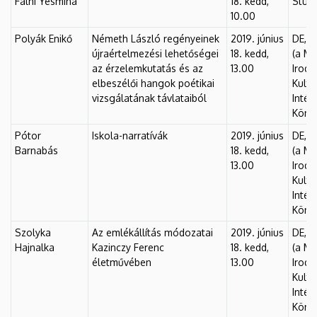
Falhi Yesmina
18. kedd,
Stúdió
10.00
Polyák Enikő
Németh László regényeinek
2019. június
DE, F
újraértelmezési lehetőségei
18. kedd,
(a M
az érzelemkutatás és az
13.00
Iroda
elbeszélői hangok poétikai
Kult
vizsgálatának távlataiból
Intéz
Könyv
Pótor
Iskola-narratívák
2019. június
DE, F
Barnabás
18. kedd,
(a M
13.00
Iroda
Kult
Intéz
Könyv
Szolyka
Az emlékállítás módozatai
2019. június
DE, F
Hajnalka
Kazinczy Ferenc
18. kedd,
(a M
életművében
13.00
Iroda
Kult
Intéz
Könyv