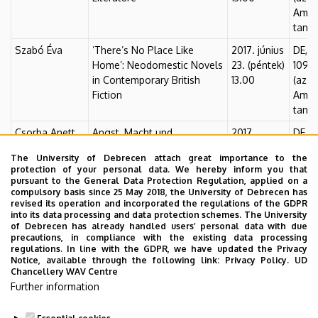
Ameri
tante
Szabó Éva
’There’s No Place Like
2017. június
DE, F
Home’: Neodomestic Novels
23. (péntek)
109.
in Contemporary British
13.00
(az A
Fiction
Ameri
tante
Csorba Anett
Angst, Macht und
2017.
DE, F
Sprachlosigkeit in
február. 16.
133/2
The University of Debrecen attach great importance to the
ausgewählten Prosatexten
(csütörtök),
protection of your personal data. We hereby inform you that
von Marlene Streeruwitz
12.00
pursuant to the General Data Protection Regulation, applied on a
compulsory basis since 25 May 2018, the University of Debrecen has
Kasko Natália
Autorschaftsinszenierungen
2015.
DE, F
revised its operation and incorporated the regulations of the GDPR
in der deutschsprachigen
december
133/2
into its data processing and data protection schemes. The University
of Debrecen has already handled users’ personal data with due
Gegenwartsliteratur
17. 12:00
precautions, in compliance with the existing data processing
regulations. In line with the GDPR, we have updated the Privacy
Furkóné Dr. G.
Narratológia az
2015. április
DE, F
Notice, available through the following link:
Privacy Policy.
UD
Tóth Anita
irodalomterápiában: egy
22. 16 óra
fszt.
Chancellery WAV Centre
szövegközpontú terápia
Further information
felé