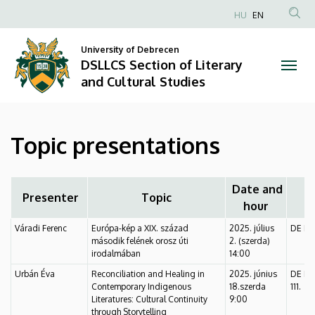
Topic
Skip
HU
EN
to
Anonim
presentations
main
Felhasználói
University of Debrecen
content
DSLLCS Section of Literary
|
fiók
and Cultural Studies
menüje
DSLLCS
Section
Topic presentations
of
Literary
Date and
Presenter
Topic
hour
and
Váradi Ferenc
Európa-kép a XIX. század
2025. július
DE Főé
Cultural
második felének orosz úti
2. (szerda)
irodalmában
14:00
Studies
Urbán Éva
Reconciliation and Healing in
2025. június
DE Főé
Contemporary Indigenous
18.szerda
111.
Literatures: Cultural Continuity
9:00
through Storytelling