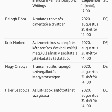
in Muslim Female Diasporic
szeptember
Stúdió
Writings
1. (kedd),
17.00
Balogh Dóra
A tudatos tervezés
2020.
DE, F
dimenziói a divatban
augusztus
31. (hétfő),
14. 00
Krek Norbert
Az izometrikus szerepjáték
2020.
DE, F
kétezertízes évekbeli műfaji
augusztus
megújulásának vizsgálata a
31. (hétfő),
játékkutatás távlatából
14. 00
Nagy Orsolya
Transzmediális rajongói
2020.
DE, F
szövegalkotás
augusztus
Magyarországon
31. (hétfő),
14. 00
Pájer Szabolcs
Az Est-lapok sajtótörténeti
2020.
DE, F
vizsgálata
augusztus
31. (hétfő),
14. 00