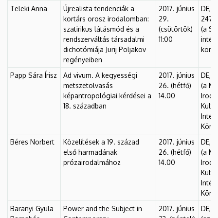
Teleki Anna
Újrealista tendenciák a
2017. június
DE, F
kortárs orosz irodalomban:
29.
247.
szatirikus látásmód és a
(csütörtök)
(a Sz
rendszerváltás társadalmi
11:00
intéz
dichotómiája Jurij Poljakov
köny
regényeiben
Papp Sára Írisz
Ad vivum. A kegyességi
2017. június
DE, F
metszetolvasás
26. (hétfő)
(a M
képantropológiai kérdései a
14.00
Iroda
18. században
Kult
Intéz
Könyv
Béres Norbert
Közelítések a 19. század
2017. június
DE, F
első harmadának
26. (hétfő)
(a M
prózairodalmához
14.00
Iroda
Kult
Intéz
Könyv
Baranyi Gyula
Power and the Subject in
2017. június
DE, F