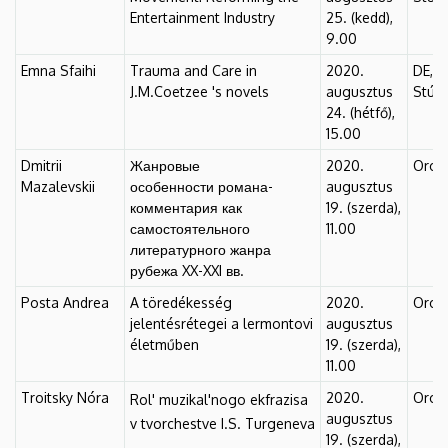
Entertainment Industry
25. (kedd),
9.00
Emna Sfaihi
Trauma and Care in
2020.
DE, F
J.M.Coetzee 's novels
augusztus
Stúdió
24. (hétfő),
15.00
Dmitrii
Жанровые
2020.
Oros
Mazalevskii
особенности романа-
augusztus
комментария как
19. (szerda),
самостоятельного
11.00
литературного жанра
рубежа XX-XXI вв.
Posta Andrea
A töredékesség
2020.
Oros
jelentésrétegei a lermontovi
augusztus
életműben
19. (szerda),
11.00
Troitsky Nóra
2020.
Oros
Rol' muzikal'nogo ekfrazisa
augusztus
v tvorchestve I.S. Turgeneva
19. (szerda),