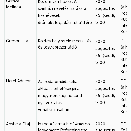
Gemza
DE, F
Közöm van hozzá. A
2020.
Melinda
(a M
színházi nevelés hatása a
augusztus
Iroda
tizenévesek
25. (kedd),
Kult
drámabefogadási attitűdjére
13.00
Intéz
Könyv
Gregor Lilla
Köztes helyzetek: medialitás
DE, F
2020.
és testreprezentáció
(a M
augusztus
Iroda
25. (kedd),
Kult
13.00
Intéz
Könyv
Hetei Adrienn
DE, F
Az irodalomdidaktika
2020.
(a M
aktuális lehetőségei a
augusztus
Iroda
magyarországi holland
25. (kedd),
Kult
nyelvoktatás
13.00
Intéz
vonatkozásában
Könyv
Anxhela Filaj
In the Aftermath of #metoo
2020.
DE, F
Movement: Reforming the
augusztus
Stúdió