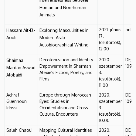
Interrelatedness between
Human and Non-human
Animals
2021. június
onlin
Hassam Ait-El-
Exploring Masculinities in
17.
Aouli
Modern Arab
(csütörtök),
Autobiographical Writing
12:00
Decolonization and Identity
2020.
DE, F
Shaimaa
Empowerment in Sherman
szeptember
109.
Mardan Aswad
Alexie's Fiction, Poetry, and
3.
Alobaidi
Films
(csütörtök),
11.00
Achraf
Europe through Moroccan
2020.
DE, F
Guennouni
Eyes: Studies in
szeptember
109.
Idrissi
Occidentalism and Cross-
3.
Cultural Encounters
(csütörtök),
10.00
Saleh Chaoui
Mapping Cultural Identities
2020.
DE, F