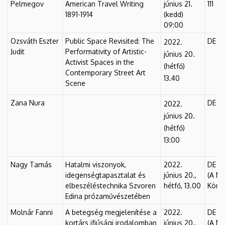
Pelmegov
American Travel Writing
június 21.
111
1891-1914
(kedd)
09:00
Ozsváth Eszter
Public Space Revisited: The
DE Fő
2022.
Judit
Performativity of Artistic-
június 20.
Activist Spaces in the
(hétfő)
Contemporary Street Art
13.40
Scene
Zana Nura
DE Fő
2022.
június 20.
(hétfő)
13:00
Nagy Tamás
Hatalmi viszonyok,
2022.
DE Fő
idegenségtapasztalat és
június 20.,
(A MI
elbeszéléstechnika Szvoren
hétfő, 13.00
Könyv
Edina prózaművészetében
Molnár Fanni
A betegség megjelenítése a
2022.
DE Fő
kortárs ifjúsági irodalomban
június 20.,
(A MI