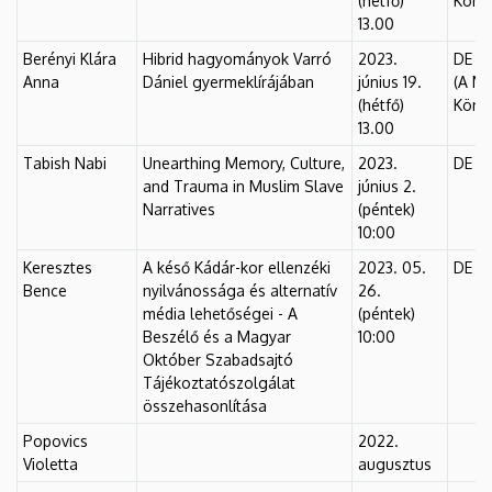
(hétfő)
Könyv
13.00
Berényi Klára
Hibrid hagyományok Varró
2023.
DE Fő
Anna
Dániel gyermeklírájában
június 19.
(A MI
(hétfő)
Könyv
13.00
Tabish Nabi
Unearthing Memory, Culture,
2023.
DE Fő
and Trauma in Muslim Slave
június 2.
Narratives
(péntek)
10:00
Keresztes
A késő Kádár-kor ellenzéki
2023. 05.
DE Fő
Bence
nyilvánossága és alternatív
26.
média lehetőségei - A
(péntek)
Beszélő és a Magyar
10:00
Október Szabadsajtó
Tájékoztatószolgálat
összehasonlítása
Popovics
2022.
Violetta
augusztus