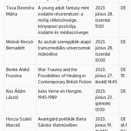
Tisza Eleonóra
A young adult fantasy mint
2023.
DE Fő
Márta
irodalmi részrendszer: a
június 28.
műfaj célközönsége,
(szerda)
könyvpiaci pozíciója,
11:00
irodalmi és médiaszövegei
Molnár Kincső-
Az asztali szerepjáték-alapú
2023.
DE Fő
Bernadett
transzmediális univerzumok
június 28.
működése
(szerda)
10:00
Benke Anikó
War Trauma and the
2023.
DE Fő
Fruzsina
Possibilities of Healing in
június 27.
111.
Contemporary British Fiction
(kedd) 14:45
Kiss Ádám
Jules Verne en Hongrie,
2023.
DE Fő
László
1945-1989
június 23.
(péntek)
13:00
Hocza-Szabó
Avantgárd poétikák Barta
2023.
DE Fő
Marcell
Sándor életművében
június 19.
(A MI