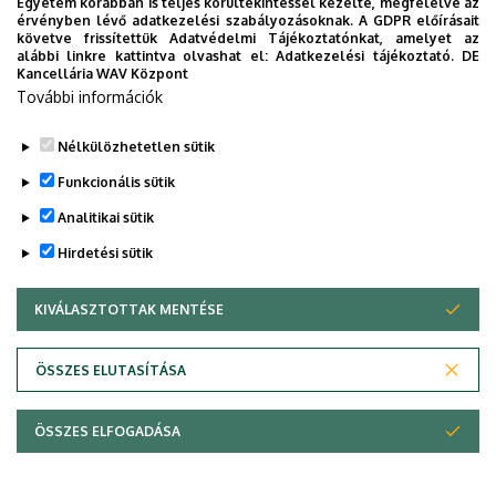
Egyetem korábban is teljes körültekintéssel kezelte, megfelelve az
érvényben lévő adatkezelési szabályozásoknak. A GDPR előírásait
követve frissítettük Adatvédelmi Tájékoztatónkat, amelyet az
alábbi linkre kattintva olvashat el:
Adatkezelési tájékoztató.
DE
Kancellária WAV Központ
További információk
Nélkülözhetetlen sütik
Funkcionális sütik
Analitikai sütik
Hirdetési sütik
KIVÁLASZTOTTAK MENTÉSE
WITHDRAW CONSENT
Adatvédelem
Adatvédelem
ÖSSZES ELUTASÍTÁSA
Technikai információk
ÖSSZES ELFOGADÁSA
Szerzői jog © 2026 Unideb