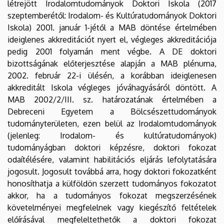
létrejött Irodalomtudományok Doktori Iskola (2017
szeptemberétől: Irodalom- és Kultúratudományok Doktori
Iskola) 2001. január 1-jétől a MAB döntése értelmében
ideiglenes akkreditációt nyert el, végleges akkreditációja
pedig 2001 folyamán ment végbe. A DE doktori
bizottságának előterjesztése alapján a MAB plénuma,
2002. február 22-i ülésén, a korábban ideiglenesen
akkreditált Iskola végleges jóváhagyásáról döntött. A
MAB 2002/2/III. sz. határozatának értelmében a
Debreceni Egyetem a Bölcsészettudományok
tudományterületen, ezen belül az Irodalomtudományok
(jelenleg: Irodalom- és kultúratudományok)
tudományágban doktori képzésre, doktori fokozat
odaítélésére, valamint habilitációs eljárás lefolytatására
jogosult. Jogosult továbbá arra, hogy doktori fokozatként
honosíthatja a külföldön szerzett tudományos fokozatot
akkor, ha a tudományos fokozat megszerzésének
követelményei megfelelnek vagy kiegészítő feltételek
előírásával megfeleltethetők a doktori fokozat