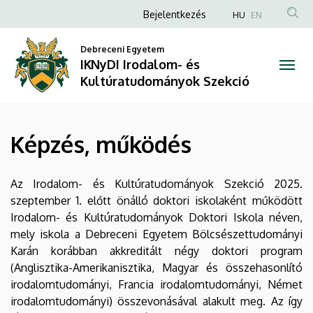
Képzés,
Ugrás
Anonim
Bejelentkezés
HU
EN
a
Felhasználói
működés
tartalomra
Debreceni Egyetem
fiók
IKNyDI Irodalom- és
|
menüje
Kultúratudományok Szekció
IKNyDI
Irodalom-
Képzés, működés
és
Kultúratudományok
Az Irodalom- és Kultúratudományok Szekció 2025.
szeptember 1. előtt önálló doktori iskolaként működött
Szekció
Irodalom- és Kultúratudományok Doktori Iskola néven,
mely iskola a Debreceni Egyetem Bölcsészettudományi
Karán korábban akkreditált négy doktori program
(Anglisztika-Amerikanisztika, Magyar és összehasonlító
irodalomtudományi, Francia irodalomtudományi, Német
irodalomtudományi) összevonásával alakult meg. Az így