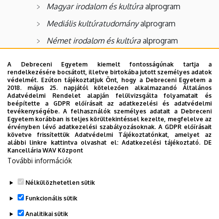
Magyar irodalom és kultúra
alprogram
Mediális kultúratudomány
alprogram
Német irodalom és kultúra
alprogram
Olasz irodalom és kultúra
alprogram
A Debreceni Egyetem kiemelt fontosságúnak tartja a
rendelkezésére bocsátott, illetve birtokába jutott személyes adatok
Orosz irodalom és kultúra
alprogram
védelmét. Ezúton tájékoztatjuk Önt, hogy a Debreceni Egyetem a
2018. május 25. napjától kötelezően alkalmazandó Általános
Adatvédelmi Rendelet alapján felülvizsgálta folyamatait és
2. Angol és Észak-amerikai Irodalom- és
beépítette a GDPR előírásait az adatkezelési és adatvédelmi
tevékenységébe. A felhasználók személyes adatait a Debreceni
Kultúratudományi Doktori Program
Egyetem korábban is teljes körültekintéssel kezelte, megfelelve az
érvényben lévő adatkezelési szabályozásoknak. A GDPR előírásait
Angol irodalom és kultúra
alprogram
követve frissítettük Adatvédelmi Tájékoztatónkat, amelyet az
alábbi linkre kattintva olvashat el:
Adatkezelési tájékoztató.
DE
Észak-amerikai irodalom és kultúra
alprogram
Kancellária WAV Központ
További információk
Nélkülözhetetlen sütik
Legutóbbi frissítés:
2026. 01. 10. 16:10
Funkcionális sütik
Analitikai sütik