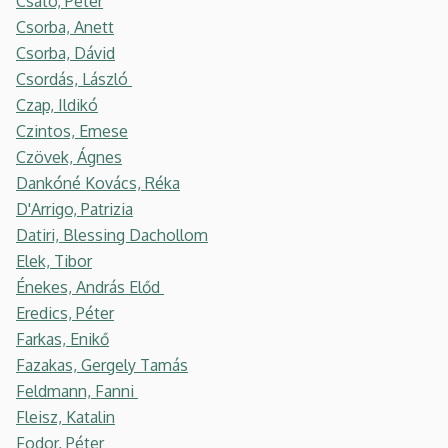
Csató, Péter
Csorba, Anett
Csorba, Dávid
Csordás, László
Czap, Ildikó
Czintos, Emese
Czövek, Ágnes
Dankóné Kovács, Réka
D'Arrigo, Patrizia
Datiri, Blessing Dachollom
Elek, Tibor
Énekes, András Előd
Eredics, Péter
Farkas, Enikő
Fazakas, Gergely Tamás
Feldmann, Fanni
Fleisz, Katalin
Fodor, Péter