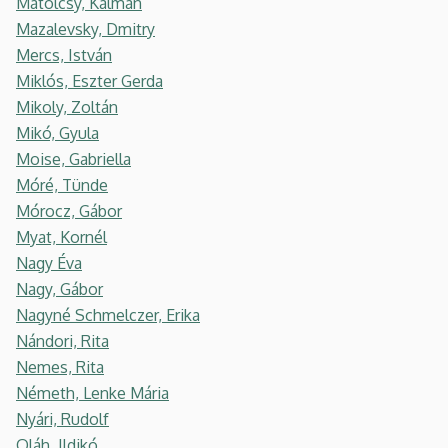
Matolcsy, Kálmán
Mazalevsky, Dmitry
Mercs, István
Miklós, Eszter Gerda
Mikoly, Zoltán
Mikó, Gyula
Moise, Gabriella
Móré, Tünde
Mórocz, Gábor
Myat, Kornél
Nagy Éva
Nagy, Gábor
Nagyné Schmelczer, Erika
Nándori, Rita
Nemes, Rita
Németh, Lenke Mária
Nyári, Rudolf
Oláh, Ildikó