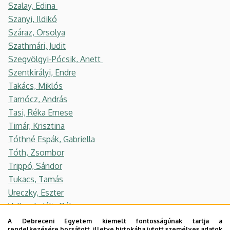
Szalay, Edina
Szanyi, Ildikó
Száraz, Orsolya
Szathmári, Judit
Szegvölgyi-Pócsik, Anett
Szentkirályi, Endre
Takács, Miklós
Tarnócz, András
Tasi, Réka Emese
Timár, Krisztina
Tóthné Espák, Gabriella
Tóth, Zsombor
Trippó, Sándor
Tukacs, Tamás
Ureczky, Eszter
Vallasek, Júlia Réka
Váradi-Kusztos, Györgyi
A Debreceni Egyetem kiemelt fontosságúnak tartja a
rendelkezésére bocsátott, illetve birtokába jutott személyes adatok