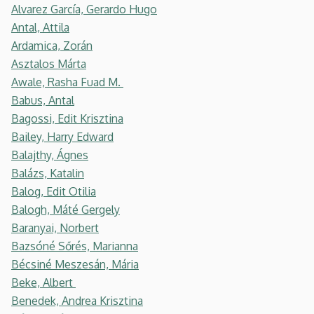
Alvarez García, Gerardo Hugo
Antal, Attila
Ardamica, Zorán
Asztalos Márta
Awale, Rasha Fuad M.
Babus, Antal
Bagossi, Edit Krisztina
Bailey, Harry Edward
Balajthy, Ágnes
Balázs, Katalin
Balog, Edit Otilia
Balogh, Máté Gergely
Baranyai, Norbert
Bazsóné Sőrés, Marianna
Bécsiné Meszesán, Mária
Beke, Albert
Benedek, Andrea Krisztina