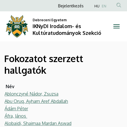
Fokozatot
Ugrás
Anonim
Bejelentkezés
HU
EN
a
Felhasználói
szerzett
tartalomra
Debreceni Egyetem
fiók
IKNyDI Irodalom- és
hallgatók
menüje
Kultúratudományok Szekció
|
IKNyDI
Fokozatot szerzett
Irodalom-
hallgatók
és
Kultúratudományok
Név
Ablonczyné Nádor, Zsuzsa
Szekció
Abu Oruq, Ayham Aref Abdallah
Ádám Péter
Áfra, János
Alobaidi, Shaimaa Mardan Aswad