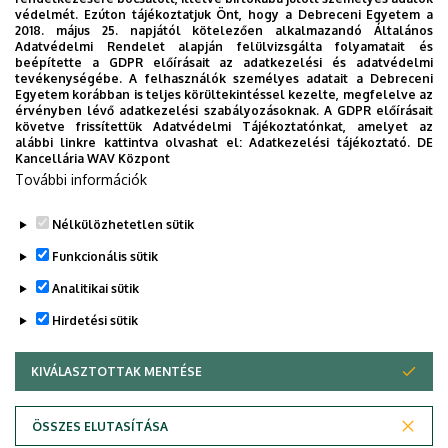
Varró, Gabriella
védelmét. Ezúton tájékoztatjuk Önt, hogy a Debreceni Egyetem a
Vass, Annamária
2018. május 25. napjától kötelezően alkalmazandó Általános
Adatvédelmi Rendelet alapján felülvizsgálta folyamatait és
Vattamány, Gyula Viktor
beépítette a GDPR előírásait az adatkezelési és adatvédelmi
tevékenységébe. A felhasználók személyes adatait a Debreceni
Véghseö, Katalin
Egyetem korábban is teljes körültekintéssel kezelte, megfelelve az
Venkovits, Balázs
érvényben lévő adatkezelési szabályozásoknak. A GDPR előírásait
követve frissítettük Adatvédelmi Tájékoztatónkat, amelyet az
Veres, Ottilia Mária
alábbi linkre kattintva olvashat el:
Adatkezelési tájékoztató.
DE
Virginás, Andrea
Kancellária WAV Központ
További információk
Vozdvizsenszkij, Vagyim Olegovics
Zsámba Renáta
Nélkülözhetetlen sütik
Legutóbbi frissítés:
2026. 01. 19. 02:29
Funkcionális sütik
Analitikai sütik
Hirdetési sütik
KIVÁLASZTOTTAK MENTÉSE
WITHDRAW CONSENT
Adatvédelem
Adatvédelem
ÖSSZES ELUTASÍTÁSA