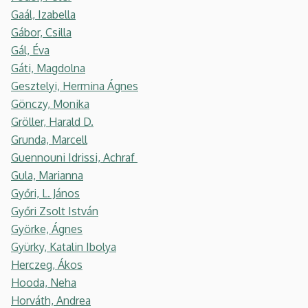
Gaál, Izabella
Gábor, Csilla
Gál, Éva
Gáti, Magdolna
Gesztelyi, Hermina Ágnes
Gönczy, Monika
Gröller, Harald D.
Grunda, Marcell
Guennouni Idrissi, Achraf
Gula, Marianna
Győri, L. János
Győri Zsolt István
Györke, Ágnes
Gyürky, Katalin Ibolya
Herczeg, Ákos
Hooda, Neha
Horváth, Andrea