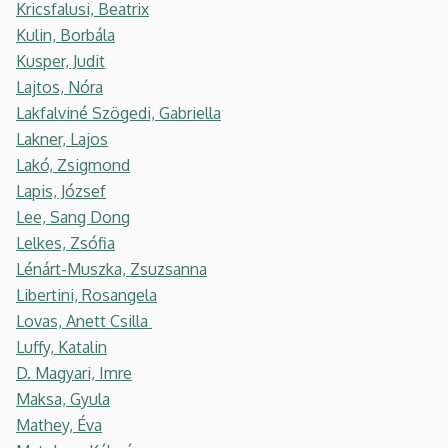
Kricsfalusi, Beatrix
Kulin, Borbála
Kusper, Judit
Lajtos, Nóra
Lakfalviné Szögedi, Gabriella
Lakner, Lajos
Lakó, Zsigmond
Lapis, József
Lee, Sang Dong
Lelkes, Zsófia
Lénárt-Muszka, Zsuzsanna
Libertini, Rosangela
Lovas, Anett Csilla
Luffy, Katalin
D. Magyari, Imre
Maksa, Gyula
Mathey, Éva