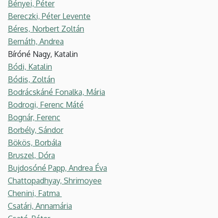
Bényei, Péter
Bereczki, Péter Levente
Béres, Norbert Zoltán
Bernáth, Andrea
Bíróné Nagy, Katalin
Bódi, Katalin
Bódis, Zoltán
Bodrácskáné Fonalka, Mária
Bodrogi, Ferenc Máté
Bognár, Ferenc
Borbély, Sándor
Bökös, Borbála
Bruszel, Dóra
Bujdosóné Papp, Andrea Éva
Chattopadhyay, Shrimoyee
Chenini, Fatma
Csatári, Annamária