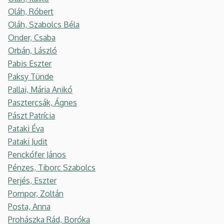
Oláh, Róbert
Oláh, Szabolcs Béla
Onder, Csaba
Orbán, László
Pabis Eszter
Paksy Tünde
Pallai, Mária Anikó
Pasztercsák, Ágnes
Pászt Patrícia
Pataki Éva
Pataki Judit
Penckófer János
Pénzes, Tiborc Szabolcs
Perjés, Eszter
Pompor, Zoltán
Posta, Anna
Prohászka Rád, Boróka