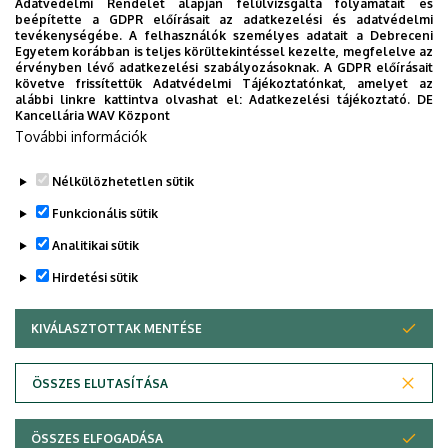
Adatvédelmi Rendelet alapján felülvizsgálta folyamatait és
Dr. Gönczy Monika
, tudományos referens
beépítette a GDPR előírásait az adatkezelési és adatvédelmi
tevékenységébe. A felhasználók személyes adatait a Debreceni
4032 Debrecen, Egyetem tér 1.
Egyetem korábban is teljes körültekintéssel kezelte, megfelelve az
érvényben lévő adatkezelési szabályozásoknak. A GDPR előírásait
Főépület, földszint 3. (könyvtár/oktatói szoba)
követve frissítettük Adatvédelmi Tájékoztatónkat, amelyet az
alábbi linkre kattintva olvashat el:
Adatkezelési tájékoztató.
DE
Kancellária WAV Központ
Telefon: +36 52 512 900 / 22650
További információk
Telefon/fax: +36 52 512 957
Nélkülözhetetlen sütik
Legutóbbi frissítés:
2026. 07. 02. 15:28
Funkcionális sütik
Analitikai sütik
Hirdetési sütik
KIVÁLASZTOTTAK MENTÉSE
WITHDRAW CONSENT
Adatvédelem
Adatvédelem
ÖSSZES ELUTASÍTÁSA
Technikai információk
ÖSSZES ELFOGADÁSA