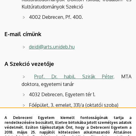
Kultúratudományok Szekció
4002 Debrecen, Pf. 400.
E-mail címünk
deidi@arts.unideb.hu
A Szekció vezetője
Prof. Dr. habil. Szirák Péter,
MTA
doktora, egyetemi tanár
4032 Debrecen, Egyetem tér 1.
Főépület, 3. emelet, 331/a (oktatói szoba)
Telefon:
+36 52 512 900
/ 22291
A Debreceni Egyetem kiemelt fontosságúnak tartja a
rendelkezésére bocsátott, illetve birtokába jutott személyes adatok
védelmét. Ezúton tájékoztatjuk Önt, hogy a Debreceni Egyetem a
A Szekció titkára
2018. május 25. napjától kötelezően alkalmazandó Általános