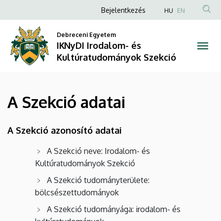
A
Ugrás
Anonim
Bejelentkezés
HU
EN
a
Felhasználói
Szekció
tartalomra
Debreceni Egyetem
fiók
IKNyDI Irodalom- és
adatai
menüje
Kultúratudományok Szekció
|
IKNyDI
A Szekció adatai
Irodalom-
és
A Szekció azonosító adatai
Kultúratudományok
A Szekció neve: Irodalom- és
Kultúratudományok Szekció
Szekció
A Szekció tudományterülete:
bölcsészettudományok
A Szekció tudományága: irodalom- és