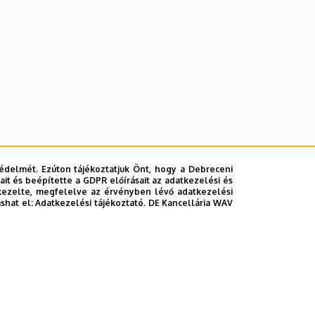
édelmét. Ezúton tájékoztatjuk Önt, hogy a Debreceni
it és beépítette a GDPR előírásait az adatkezelési és
kezelte, megfelelve az érvényben lévő adatkezelési
ashat el:
Adatkezelési tájékoztató.
DE Kancellária WAV