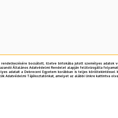
 rendelkezésére bocsátott, illetve birtokába jutott személyes adatok v
azandó Általános Adatvédelmi Rendelet alapján felülvizsgálta folyamata
yes adatait a Debreceni Egyetem korábban is teljes körültekintéssel 
tük Adatvédelmi Tájékoztatónkat, amelyet az alábbi linkre kattintva olv