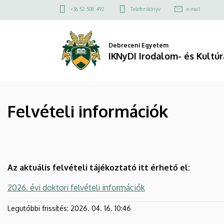
Felvételi
Ugrás
Felső
+36 52 508 492
Telefonkönyv
e-mail
a
kapcsolat
információk
tartalomra
menü
|
Debreceni Egyetem
IKNyDI Irodalom- és Kult
IKNyDI
Irodalom-
Felvételi információk
és
Kultúratudományok
Szekció
Az aktuális felvételi tájékoztató itt érhető el:
2026. évi doktori felvételi információk
Legutóbbi frissítés:
2026. 04. 16. 10:46