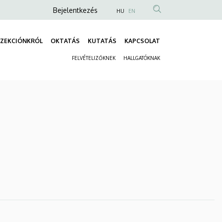
Anonim
Bejelentkezés
HU
EN
Felhasználói
fiók
ZEKCIÓNKRÓL
OKTATÁS
KUTATÁS
KAPCSOLAT
Fő
menüje
FELVÉTELIZŐKNEK
HALLGATÓKNAK
navigáció
Másodlagos
navigáció