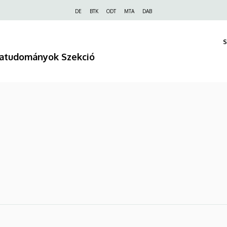
Felső
DE
BTK
ODT
MTA
DAB
navigáció
S
úratudományok Szekció