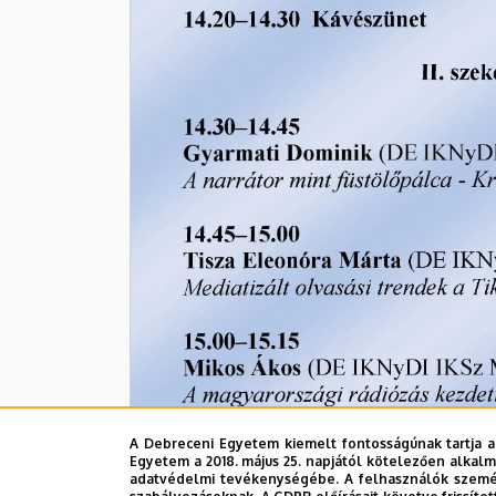
A Debreceni Egyetem kiemelt fontosságúnak tartja a
Egyetem a 2018. május 25. napjától kötelezően alkalm
adatvédelmi tevékenységébe. A felhasználók személ