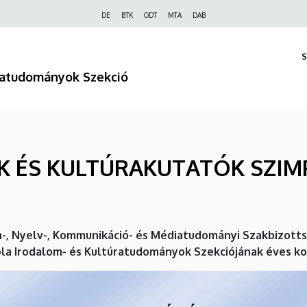
Felső
DE
BTK
ODT
MTA
DAB
navigáció
S
úratudományok Szekció
K ÉS KULTÚRAKUTATÓK SZI
m-, Nyelv-, Kommunikáció- és Médiatudományi Szakbizott
la Irodalom- és Kultúratudományok Szekciójának éves ko