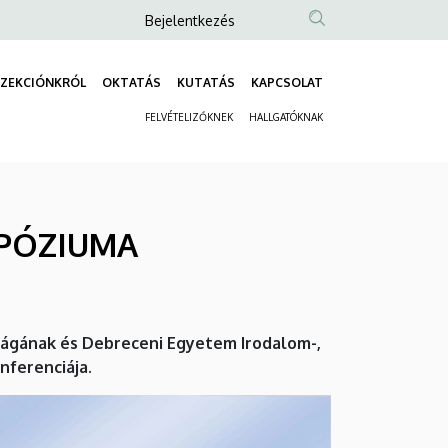
Anonim
Bejelentkezés
Felhasználói
fiók
ZEKCIÓNKRÓL
OKTATÁS
KUTATÁS
KAPCSOLAT
Fő
menüje
FELVÉTELIZŐKNEK
HALLGATÓKNAK
navigáció
Másodlagos
navigáció
MPÓZIUMA
ságának és Debreceni Egyetem Irodalom-,
nferenciája.