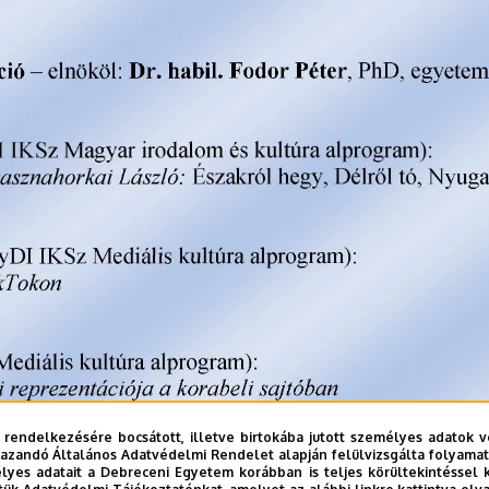
 rendelkezésére bocsátott, illetve birtokába jutott személyes adatok v
azandó Általános Adatvédelmi Rendelet alapján felülvizsgálta folyamata
yes adatait a Debreceni Egyetem korábban is teljes körültekintéssel 