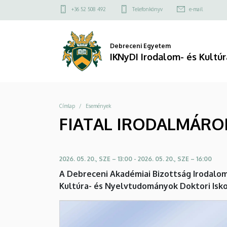
FIATAL
Ugrás
Felső
+36 52 508 492
Telefonkönyv
e-mail
a
kapcsolat
IRODALMÁROK
tartalomra
menü
ÉS
Debreceni Egyetem
IKNyDI Irodalom- és Kult
KULTÚRAKUTATÓK
SZIMPÓZIUMA
Morzsa
Címlap
Események
|
FIATAL IRODALMÁRO
IKNyDI
Irodalom-
2026. 05. 20., SZE – 13:00
-
2026. 05. 20., SZE – 16:00
és
A Debreceni Akadémiai Bizottság Irodalo
Kultúra- és Nyelvtudományok Doktori Isko
Kultúratudományok
Szekció