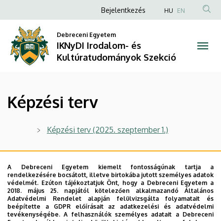
Képzési
Ugrás
Anonim
Bejelentkezés
HU
EN
a
Felhasználói
terv
tartalomra
Debreceni Egyetem
fiók
IKNyDI Irodalom- és
|
menüje
Kultúratudományok Szekció
IKNyDI
Irodalom-
Képzési terv
és
Kultúratudományok
Képzési terv (2025. szeptember 1.)
Szekció
A Debreceni Egyetem kiemelt fontosságúnak tartja a
rendelkezésére bocsátott, illetve birtokába jutott személyes adatok
ARCHÍVUM
védelmét. Ezúton tájékoztatjuk Önt, hogy a Debreceni Egyetem a
2018. május 25. napjától kötelezően alkalmazandó Általános
Adatvédelmi Rendelet alapján felülvizsgálta folyamatait és
Legutóbbi frissítés:
2026. 01. 27. 02:53
beépítette a GDPR előírásait az adatkezelési és adatvédelmi
tevékenységébe. A felhasználók személyes adatait a Debreceni