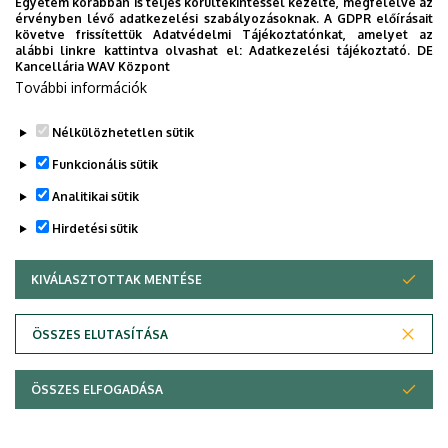
Egyetem korábban is teljes körültekintéssel kezelte, megfelelve az
érvényben lévő adatkezelési szabályozásoknak. A GDPR előírásait
követve frissítettük Adatvédelmi Tájékoztatónkat, amelyet az
alábbi linkre kattintva olvashat el:
Adatkezelési tájékoztató.
DE
Kancellária WAV Központ
További információk
Nélkülözhetetlen sütik
Funkcionális sütik
Analitikai sütik
Hirdetési sütik
KIVÁLASZTOTTAK MENTÉSE
WITHDRAW CONSENT
Adatvédelem
Adatvédelem
ÖSSZES ELUTASÍTÁSA
Technikai információk
ÖSSZES ELFOGADÁSA
Szerzői jog © 2026 Unideb