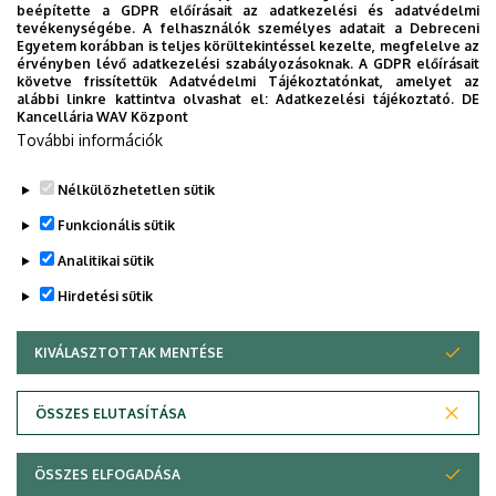
beépítette a GDPR előírásait az adatkezelési és adatvédelmi
kutatásokig számos téma közül választhatnak. Az
tevékenységébe. A felhasználók személyes adatait a Debreceni
alprogram keretében lehetőség nyílik olyan témák
Egyetem korábban is teljes körültekintéssel kezelte, megfelelve az
érvényben lévő adatkezelési szabályozásoknak. A GDPR előírásait
kutatására, mint a 18-19-20. századi francia irodalom, az
követve frissítettük Adatvédelmi Tájékoztatónkat, amelyet az
irodalom- és kultúraelmélet, a francia kultúra és civilizáció
alábbi linkre kattintva olvashat el:
Adatkezelési tájékoztató.
DE
Kancellária WAV Központ
különféle jelenségei (sajtó, film, fotó), a francia populáris
További információk
irodalom (műfajai, fontos szerzői), líratörténet, líraelmélet,
a francia dráma története.
Nélkülözhetetlen sütik
Legutóbbi frissítés:
2026. 01. 11. 02:04
Funkcionális sütik
Analitikai sütik
Hirdetési sütik
KIVÁLASZTOTTAK MENTÉSE
WITHDRAW CONSENT
Adatvédelem
Adatvédelem
ÖSSZES ELUTASÍTÁSA
Technikai információk
ÖSSZES ELFOGADÁSA