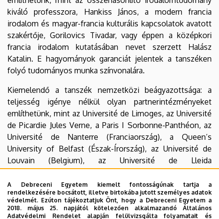
Kultúratudományok
kiváló professzora, Hankiss János, a modern francia
irodalom és magyar-francia kulturális kapcsolatok avatott
Szekció
szakértője, Gorilovics Tivadar, vagy éppen a középkori
francia irodalom kutatásában nevet szerzett Halász
Katalin. E hagyományok garanciát jelentek a tanszéken
folyó tudományos munka színvonalára.
Kiemelendő a tanszék nemzetközi beágyazottsága: a
teljesség igénye nélkül olyan partnerintézményeket
említhetünk, mint az Université de Limoges, az Université
de Picardie Jules Verne, a Paris I Sorbonne-Panthéon, az
Université de Nanterre (Franciaország), a Queen’s
University of Belfast (Észak-Írország), az Université de
Louvain (Belgium), az Université de Lleida
(Spanyolország), az Université de Bologna (Olaszország).
A Debreceni Egyetem kiemelt fontosságúnak tartja a
Az alprogramban az elmúlt évtizedekben több hallgató
rendelkezésére bocsátott, illetve birtokába jutott személyes adatok
védelmét. Ezúton tájékoztatjuk Önt, hogy a Debreceni Egyetem a
szerzett doktori fokozatot. Az ide felvételiző hallgatók az
2018. május 25. napjától kötelezően alkalmazandó Általános
irodalomtörténeti témáktól kezdve a kultúratudományi
Adatvédelmi Rendelet alapján felülvizsgálta folyamatait és