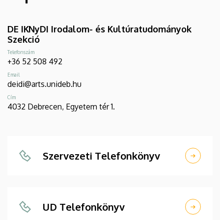
DE IKNyDI Irodalom- és Kultúratudományok
Szekció
Telefonszám
+36 52 508 492
Email
deidi@arts.unideb.hu
Cím
4032 Debrecen, Egyetem tér 1.
Szervezeti Telefonkönyv
UD Telefonkönyv