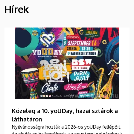
Hírek
HÍREK
Közeleg a 10. yoUDay, hazai sztárok a
láthatáron
Nyilvánosságra hozták a 2026-os yoUDay fellépőit.