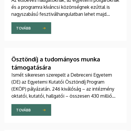
Az elsőéves hallgatóknak, az egyetemi polgároknak
és a programra kíváncsi közönségnek ezúttal is
nagyszabású fesztiválhangulatban lehet majd
része, grandiózus tanévnyitó stadionshow-n
vehetnek részt szeptember közepén.
TOVÁBB
Ösztöndíj a tudományos munka
támogatására
Ismét sikeresen szerepelt a Debreceni Egyetem
(DE) az Egyetemi Kutatói Ösztöndíj Program
(EKÖP) pályázatán. 246 kiválóság – az intézmény
oktatói, kutatói, hallgatói – összesen 430 millió
forint támogatást nyert el pályaművével
tudományos munkája folyatásához.
TOVÁBB