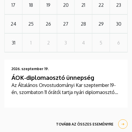
17
18
19
20
21
22
23
24
25
26
27
28
29
30
31
1
2
3
4
5
6
2026. szeptember 19.
ÁOK-diplomaosztó ünnepség
Az Általános Orvostudományi Kar szeptember 19-
én, szombaton 11 órától tartja nyári diplomaosztó
ünnepségét a Főépület Díszudvarán. A Multimédia
és E-learning Technikai Központ a youtube-on
élőben közvetíti az oklevélátadót.
TOVÁBB AZ ÖSSZES ESEMÉNYRE