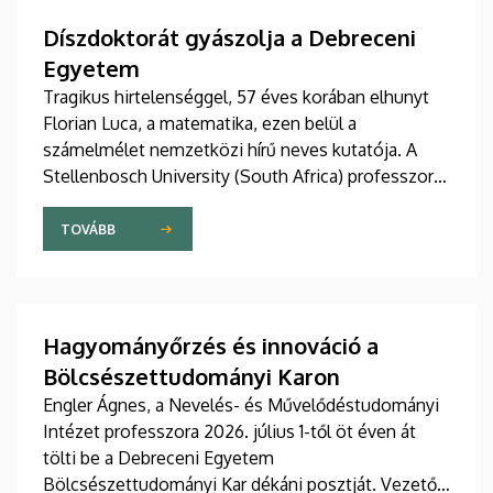
Díszdoktorát gyászolja a Debreceni
Egyetem
Tragikus hirtelenséggel, 57 éves korában elhunyt
Florian Luca, a matematika, ezen belül a
számelmélet nemzetközi hírű neves kutatója. A
Stellenbosch University (South Africa) professzorát
2025 novemberében avatta díszdoktorai sorába a
Debreceni Egyetem.
TOVÁBB
Hagyományőrzés és innováció a
Bölcsészettudományi Karon
Engler Ágnes, a Nevelés- és Művelődéstudományi
Intézet professzora 2026. július 1-től öt éven át
tölti be a Debreceni Egyetem
Bölcsészettudományi Kar dékáni posztját. Vezetői