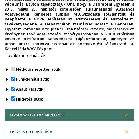
Egyetem új applikációját, melyet hallgatói számára
védelmét. Ezúton tájékoztatjuk Önt, hogy a Debreceni Egyetem a
2018. május 25. napjától kötelezően alkalmazandó Általános
készített. Az alkalmazás bevezetésével célunk, hogy
Adatvédelmi Rendelet alapján felülvizsgálta folyamatait és
segítsünk eligazodni az egyetemi mindennapokban, a
beépítette a GDPR előírásait az adatkezelési és adatvédelmi
tevékenységébe. A felhasználók személyes adatait a Debreceni
tanulmányaiddal kapcsolatban gyorsan elérhető
Egyetem korábban is teljes körültekintéssel kezelte, megfelelve az
információkat biztosítsunk, útmutatót adjunk az egyetemi
érvényben lévő adatkezelési szabályozásoknak. A GDPR előírásait
követve frissítettük Adatvédelmi Tájékoztatónkat, amelyet az
évek során felmerülő helyzetekkel, kérdésekkel
alábbi linkre kattintva olvashat el:
Adatkezelési tájékoztató.
DE
kapcsolatban, továbbá „zsebközelbe” hozzuk az Egyetem
Kancellária WAV Központ
További információk
és Debrecen város kulturális és sport életét.
Nélkülözhetetlen sütik
Funkcionális sütik
Analitikai sütik
Hirdetési sütik
KIVÁLASZTOTTAK MENTÉSE
WITHDRAW CONSENT
Adatvédelem
Adatvédelem
ÖSSZES ELUTASÍTÁSA