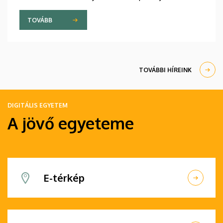
stratégiájában fontos szerepet szán a kar
hagyományainak, a bölcsészképzés klasszikus
TOVÁBB
normáinak megőrzésének, egyben reagálva a
változó világ kihívásaira, elsősorban az oktatás, a
tudományos élet és a nemzetközi kapcsolatok
terén.
TOVÁBBI HÍREINK
DIGITÁLIS EGYETEM
A jövő egyeteme
E-térkép