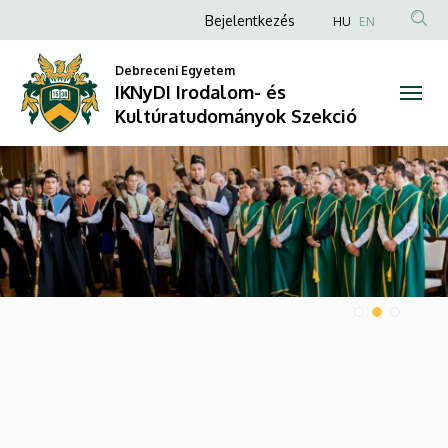
IKNyDI
Anonim
Bejelentkezés
HU
EN
Felhasználói
Irodalom-
Debreceni Egyetem
fiók
IKNyDI Irodalom- és
és
menüje
Kultúratudományok Szekció
Kultúratudományok
DIAVETÍTÉS
Szekció